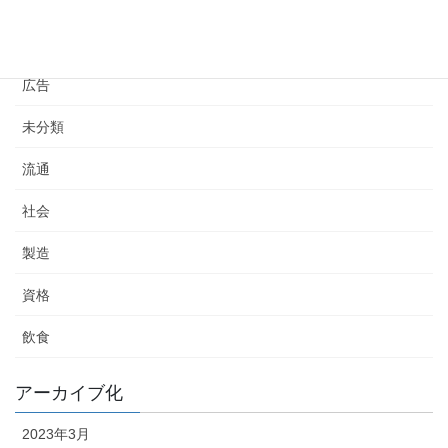
勉強
小売
広告
未分類
流通
社会
製造
資格
飲食
アーカイブ化
2023年3月