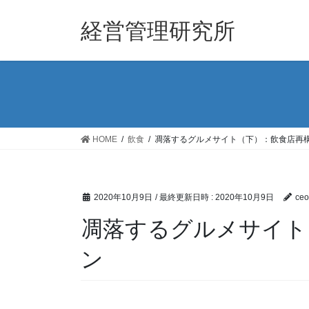
コ
ナ
ン
ビ
経営管理研究所
テ
ゲ
ン
ー
ツ
シ
へ
ョ
ス
ン
キ
に
ッ
移
HOME
飲食
凋落するグルメサイト（下）：飲食店再
プ
動
2020年10月9日
/ 最終更新日時 :
2020年10月9日
ceo
凋落するグルメサイト
ン