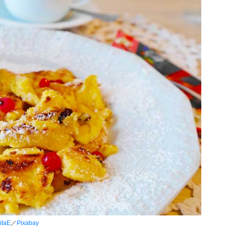
itaE
／
Pixabay